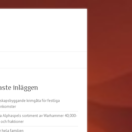
aste inläggen
kapsbyggande krimgåta för festliga
nkomster
ka Alphaspels sortiment av Warhammer 40,000-
och fraktioner
r hela familjen