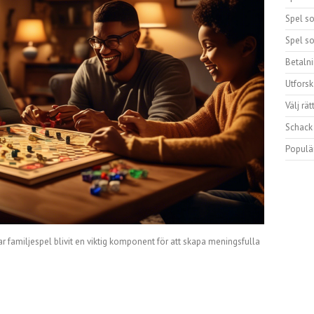
Spel s
Spel s
Betaln
Utforsk
Välj rä
Schack
Populär
 har familjespel blivit en viktig komponent för att skapa meningsfulla