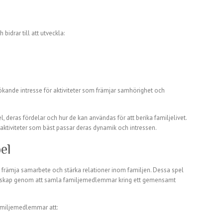
bidrar till att utveckla:
 ökande intresse för aktiviteter som främjar samhörighet och
l, deras fördelar och hur de kan användas för att berika familjelivet.
a aktiviteter som bäst passar deras dynamik och intressen.
el
t främja samarbete och stärka relationer inom familjen. Dessa spel
enskap genom att samla familjemedlemmar kring ett gemensamt
familjemedlemmar att: