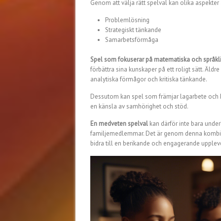
Genom att välja rätt spelval kan olika aspekter
Problemlösning
Strategiskt tänkande
Samarbetsförmåga
Spel som fokuserar på matematiska och språkli
förbättra sina kunskaper på ett roligt sätt. Äld
analytiska förmågor och kritiska tänkande.
Dessutom kan spel som främjar lagarbete och k
en känsla av samhörighet och stöd.
En medveten spelval
kan därför inte bara under
familjemedlemmar. Det är genom denna kombin
bidra till en berikande och engagerande uppleve