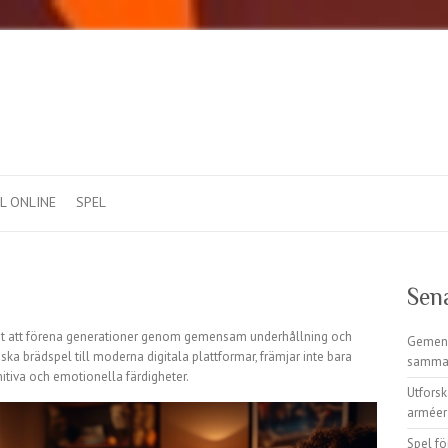
L ONLINE
SPEL
Sen
et att förena generationer genom gemensam underhållning och
Gemens
iska brädspel till moderna digitala plattformar, främjar inte bara
samma
nitiva och emotionella färdigheter.
Utfors
arméer 
Spel fö