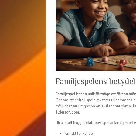
Familjespelens betydel
Familjespel har en unik förmåga att förena mä
Genom att delta i spelaktiviteter tillsammans,
möjlighet att umgås på ett avslappnat sätt, vi
åldersgrupper.
Utöver att bygga relationer, spelar familjespel e
Kritiskt tänkande