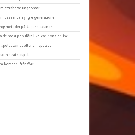
om attraherar ungdomar
om passar den yngre generationen
ingsmetoder på dagens casinon
a de mest populära live-casinona online
tt spelautomat efter din spelstil
 som strategispel
a bordspel från förr