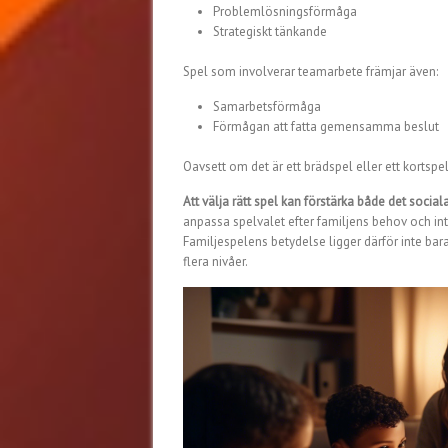
Problemlösningsförmåga
Strategiskt tänkande
Spel som involverar teamarbete främjar även:
Samarbetsförmåga
Förmågan att fatta gemensamma beslut
Oavsett om det är ett brädspel eller ett kortspe
Att välja rätt spel kan förstärka både det soci
anpassa spelvalet efter familjens behov och in
Familjespelens betydelse ligger därför inte bara
flera nivåer.