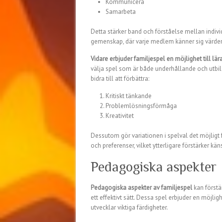
Kommunicera
Samarbeta
Detta stärker band och förståelse mellan individe
gemenskap, där varje medlem känner sig värder
Vidare erbjuder familjespel en möjlighet till lä
välja spel som är både underhållande och utbilda
bidra till att förbättra:
Kritiskt tänkande
Problemlösningsförmåga
Kreativitet
Dessutom gör variationen i spelval det möjligt f
och preferenser, vilket ytterligare förstärker 
Pedagogiska aspekter
Pedagogiska aspekter av familjespel
kan förstä
ett effektivt sätt. Dessa spel erbjuder en möjl
utvecklar viktiga färdigheter.