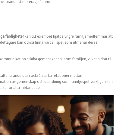
 av lärande stimuleras, såsom:
ga färdigheter
kan till exempel hjälpa yngre familjemedlemmar att
re deltagare kan också finna värde i spel som utmanar deras
ommunikation stärka gemenskapen inom familjen, vilket bidrar till
lätta lärande utan också stärka relationer mellan
ation av gemenskap och utbildning som familjespel verkligen kan
lse för alla inblandade.